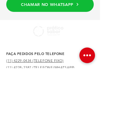
CHAMAR NO WHATSAPP
FAÇA PEDIDOS PELO TELEFONE
(11) 4229-0434 (TELEFONE FIXO)
(11) 4228-2387 (TELEFONE/WHATSAPP)
NOSSA LOCALIZAÇÃO
Av. Dr. Augusto de Toledo, 590 – São Caetano do
Sul – SP
Prático Sabor® - Todos os direitos reservados 2021
Av. Dr. Augusto de Toledo, 590 – São Caetano do Sul – SP -
Telefones:
(11) 4228-2387
/
(11) 4229-0434