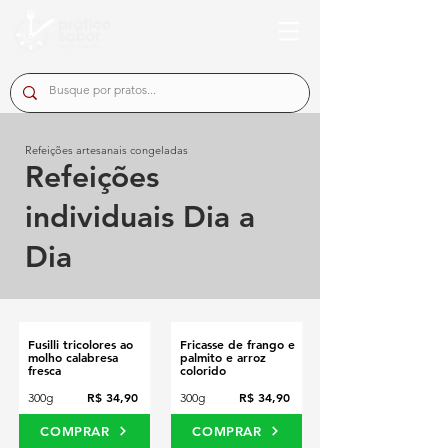
Refeições artesanais congeladas
Refeições
individuais Dia a
Dia
Fusilli tricolores ao
Fricasse de frango e
molho calabresa
palmito e arroz
fresca
colorido
R$ 34,90
R$ 34,90
300g
300g
COMPRAR
COMPRAR