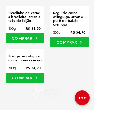
Picadinho de carne
Ragu de carne
à brasileira, arroz e
c/linguiça, arroz e
tutu de feijão
purê de batata
cremoso
R$ 34,90
300g
R$ 34,90
300g
COMPRAR
COMPRAR
Frango ao catupiry
e arroz com cenoura
R$ 34,90
300g
COMPRAR
FAÇA PEDIDOS PELO TELEFONE
(11) 4229-0434 (TELEFONE FIXO)
(11) 4228-2387 (TELEFONE/WHATSAPP)