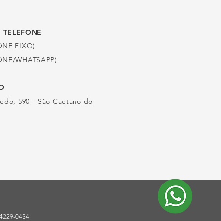
O TELEFONE
FONE FIXO)
EFONE/WHATSAPP)
ÃO
ledo, 590 – São Caetano do
) 4229-0434