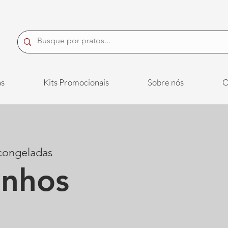
s
Kits Promocionais
Sobre nós
O
 congeladas
inhos