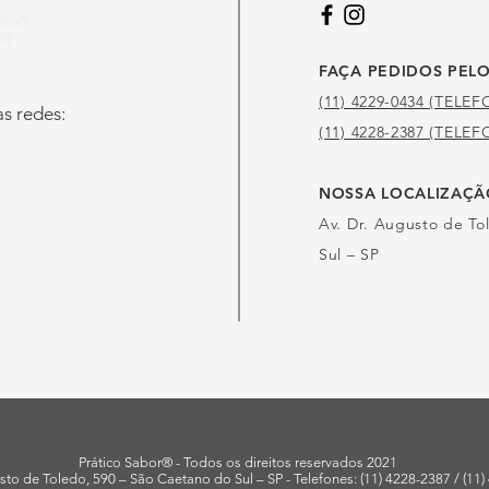
FAÇA PEDIDOS PEL
(11) 4229-0434 (TELE
s redes:
(11) 4228-2387 (TEL
NOSSA LOCALIZAÇ
Av. Dr. Augusto de To
Sul – SP
Prático Sabor® - Todos os direitos reservados 2021
sto de Toledo, 590 – São Caetano do Sul – SP - Telefones: (11) 4228-2387 / (11