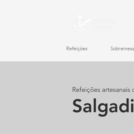
Refeições
Sobremesa
Refeições artesanais
Salgad