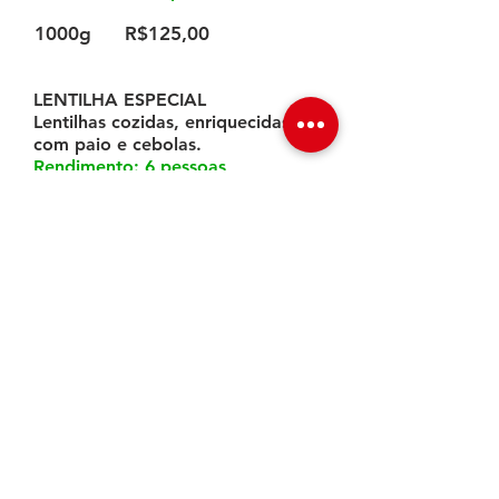
1000g
R$125,00
LENTILHA ESPECIAL
Lentilhas cozidas, enriquecidas
com paio e cebolas.
Rendimento: 6 pessoas
600g
R$32,50
ARROZ MARROQUINO ESPECIAL
Arroz com chester desfiado,
castanhas do pará, castanhas de
caju coberto com amêndoas e
peito de chester fatiado.
Rendimento: 6 pessoas
1000g
R$129,00
ARROZ AO ESPUMANTE, PASSAS
E AMÊNDOAS