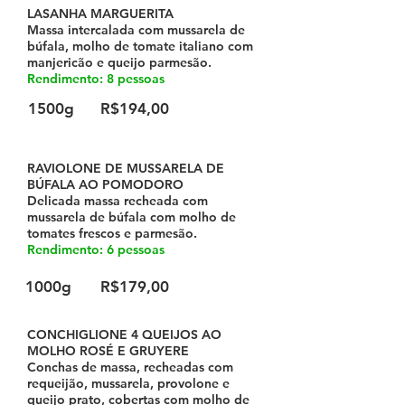
LASANHA MARGUERITA
Massa intercalada com mussarela de
búfala, molho de tomate italiano com
manjericão e queijo parmesão.
Rendimento: 8 pessoas
1500g
R$194,00
RAVIOLONE DE MUSSARELA DE
BÚFALA AO POMODORO
Delicada massa recheada com
mussarela de búfala com molho de
tomates frescos e parmesão.
Rendimento: 6 pessoas
1000g
R$179,00
CONCHIGLIONE 4 QUEIJOS AO
MOLHO ROSÉ E GRUYERE
Conchas de massa, recheadas com
requeijão, mussarela, provolone e
queijo prato, cobertas com molho de