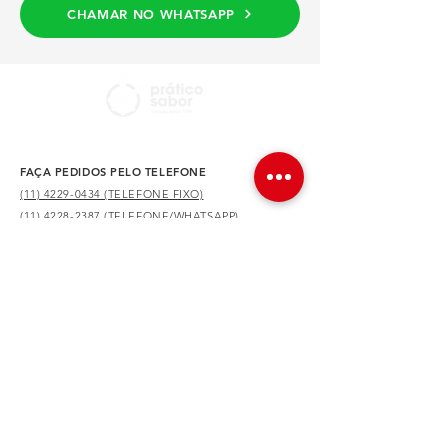
CHAMAR NO WHATSAPP
FAÇA PEDIDOS PELO TELEFONE
(11) 4229-0434 (TELEFONE FIXO)
(11) 4228-2387 (TELEFONE/WHATSAPP)
NOSSA LOCALIZAÇÃO
Av. Dr. Augusto de Toledo, 590 – São Caetano do
Sul – SP
Prático Sabor® - Todos os direitos reservados 2021
Av. Dr. Augusto de Toledo, 590 – São Caetano do Sul – SP -
Telefones:
(11) 4228-2387
/
(11) 4229-0434