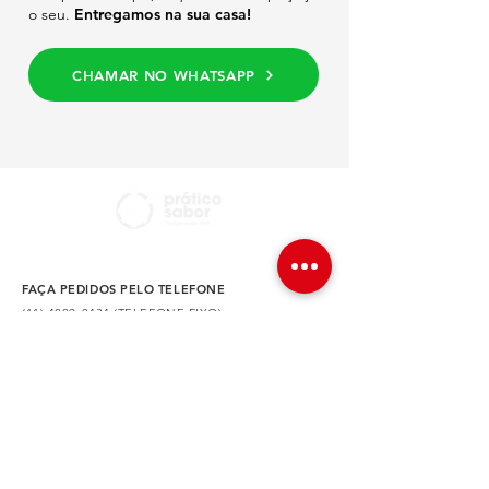
o seu.
Entregamos na sua casa!
CHAMAR NO WHATSAPP
FAÇA PEDIDOS PELO TELEFONE
(11) 4229-0434 (TELEFONE FIXO)
(11) 4228-2387 (TELEFONE/WHATSAPP)
NOSSA LOCALIZAÇÃO
Av. Dr. Augusto de Toledo, 590 – São Caetano do
Sul – SP