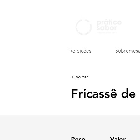
Refeições
Sobremesa
< Voltar
Fricassê de
Peso
Valor