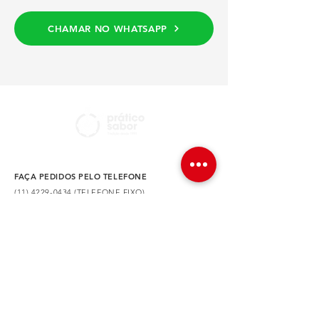
CHAMAR NO WHATSAPP
FAÇA PEDIDOS PELO TELEFONE
(11) 4229-0434 (TELEFONE FIXO)
(11) 4228-2387 (TELEFONE/WHATSAPP)
NOSSA LOCALIZAÇÃO
Av. Dr. Augusto de Toledo, 590 – São Caetano do
Sul – SP