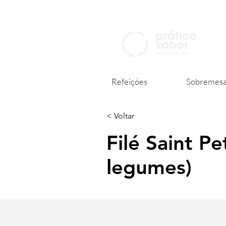
Refeições
Sobremesa
< Voltar
Filé Saint P
legumes)