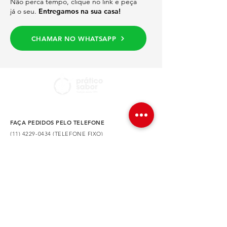
Não perca tempo, clique no link e peça
já o seu.
Entregamos na sua casa!
CHAMAR NO WHATSAPP
FAÇA PEDIDOS PELO TELEFONE
(11) 4229-0434 (TELEFONE FIXO)
(11) 4228-2387 (TELEFONE/WHATSAPP)
NOSSA LOCALIZAÇÃO
Av. Dr. Augusto de Toledo, 590 – São Caetano do
Sul – SP